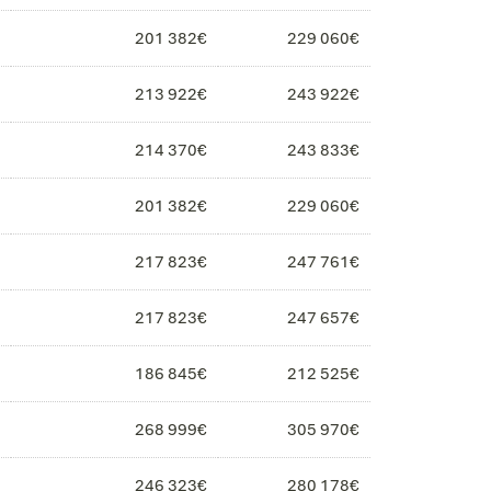
201 382€
229 060€
213 922€
243 922€
214 370€
243 833€
201 382€
229 060€
217 823€
247 761€
217 823€
247 657€
186 845€
212 525€
268 999€
305 970€
246 323€
280 178€