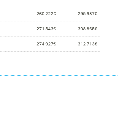
260 222€
295 987€
271 543€
308 865€
274 927€
312 713€