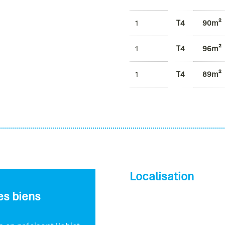
1
T4
90m²
1
T4
96m²
1
T4
89m²
Localisation
ces biens