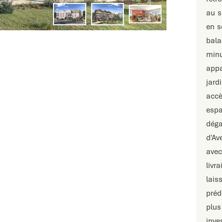
au s
en s
bala
min
appa
jard
acc
espa
déga
d'Av
avec
liv
lais
préd
plus
inve