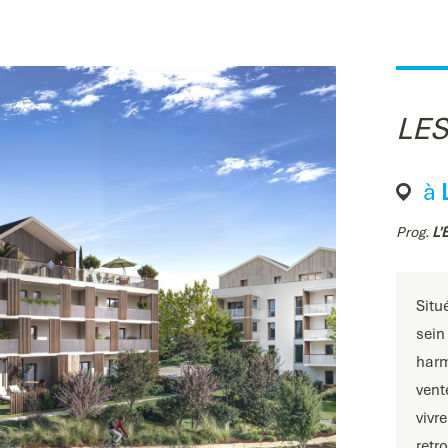
LES
à
Prog.
L'
Situ
sein
harm
ven
vivr
retr