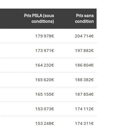
Prix PSLA (sous
Prix sans
conditions)
condition
179 978€
204 714€
173 971€
197 882€
164 232€
186 804€
165 620€
188 382€
165 155€
187 854€
153 073€
174 112€
153 248€
174 311€