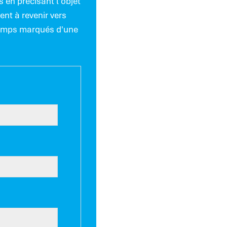
s en précisant l'objet
nt à revenir vers
hamps marqués d'une