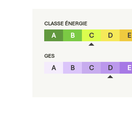
CLASSE ÉNERGIE
A
B
C
D
E
GES
A
B
C
D
E