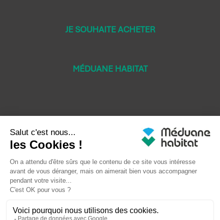
JE SOUHAITE ACHETER
MÉDUANE HABITAT
Mentions légales
Crédits LEB Communication
Droit à l'oubli
Plan du site