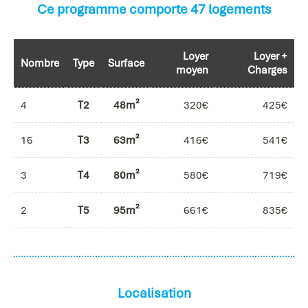
Ce programme comporte 47 logements
Loyer
Loyer +
Nombre
Type
Surface
moyen
Charges
4
T2
48m²
320€
425€
16
T3
63m²
416€
541€
3
T4
80m²
580€
719€
2
T5
95m²
661€
835€
Localisation