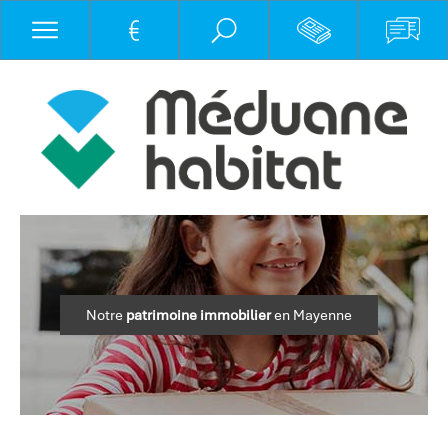
Notre
patrimoine immobilier
en Mayenne