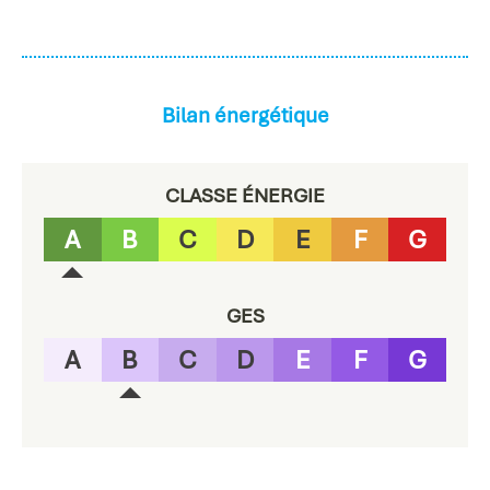
Bilan énergétique
CLASSE ÉNERGIE
A
B
C
D
E
F
G
GES
A
B
C
D
E
F
G