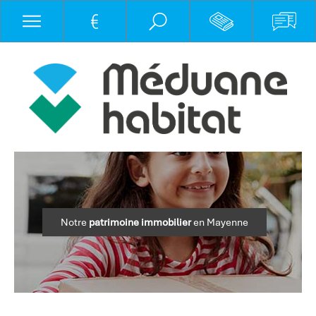
Notre
patrimoine immobilier
en Mayenne