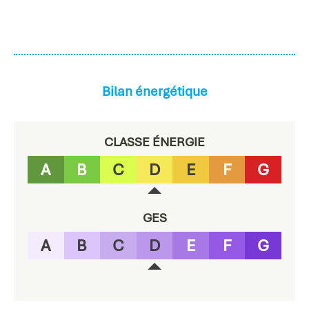
Bilan énergétique
CLASSE ÉNERGIE
A
B
C
D
E
F
G
GES
A
B
C
D
E
F
G