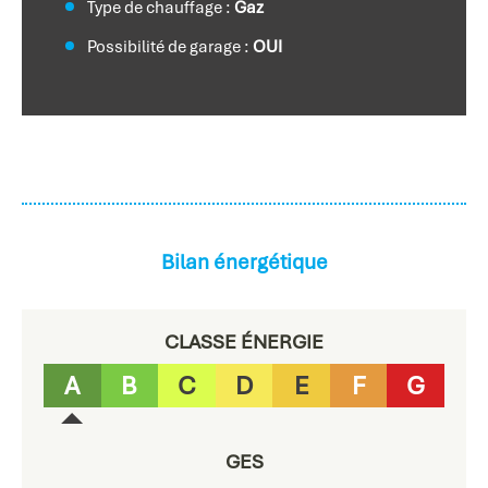
Type de chauffage :
Gaz
Possibilité de garage :
OUI
Bilan énergétique
CLASSE ÉNERGIE
A
B
C
D
E
F
G
GES