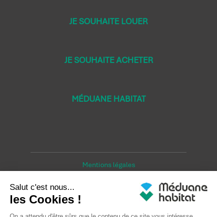
JE SOUHAITE LOUER
JE SOUHAITE ACHETER
MÉDUANE HABITAT
Mentions légales
Crédits LEB Communication
Droit à l'oubli