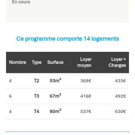
En cours
Ce programme comporte 14 logements
Loyer
Loyer +
Nombre
Type
Surface
moyen
Charges
4
T2
53m²
368€
433€
6
T3
67m²
416€
492€
4
T4
80m²
537€
630€