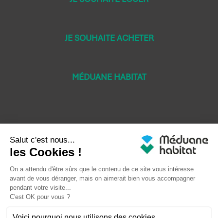
JE SOUHAITE ACHETER
MÉDUANE HABITAT
Mentions légales
Crédits LEB Communication
Droit à l'oubli
Plan du site