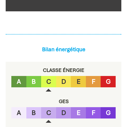
Bilan énergétique
CLASSE ÉNERGIE
A
B
C
D
E
F
G
GES
A
B
C
D
E
F
G