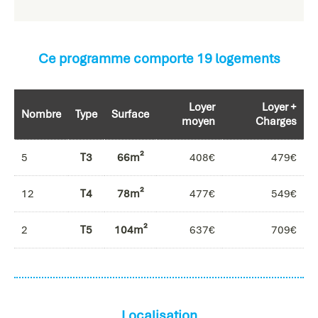
Ce programme comporte 19 logements
Loyer
Loyer +
Nombre
Type
Surface
moyen
Charges
5
T3
66m²
408€
479€
12
T4
78m²
477€
549€
2
T5
104m²
637€
709€
Localisation